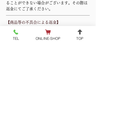
ることができない場合がございます。その際は
返金にてご了承ください。
【商品等の不具合による返金】
以下の条件にあてはまる場合、ご返金いたしま
す。
TEL
ONLINE-SHOP
TOP
対応条件／商品の使用有無に関わらず、対応期
間内に電話もしくはメールにてご連絡いただい
たもののみ原則対応いたします。
対応可能期間／商品到着後7日以内にご連絡をい
ただいた場合
返金額／商品代金全額
返品送料／店舗負担
備考／返金を希望する旨、電話もしくはメール
にてお申し付けください。
キャンセル・返金・交換連絡先
株式会社オフィス木
村it
21
TEL
0250-22-0573