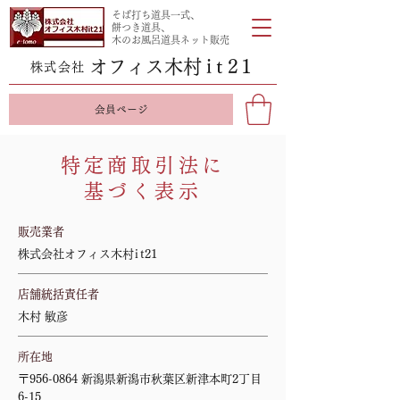
そば打ち道具一式、
餅つき道具、
木のお風呂道具ネット販売
オフィス木
村it
21
株式会社
会員ページ
特定商取引法に
基づく表示
販売業者
株式会社オフィス木
村it
21
店舗統括責任者
木村 敏彦
所在地
〒956-0864 新潟県新潟市秋葉区新津本町2丁目
6-15