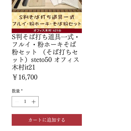
S判そば打ち道具一式・
フルイ・粉ホーキそば
粉セット （そば打ちセ
ット）steto50 オフィス
木村it21
価
￥16,700
格
数量
*
カートに追加する