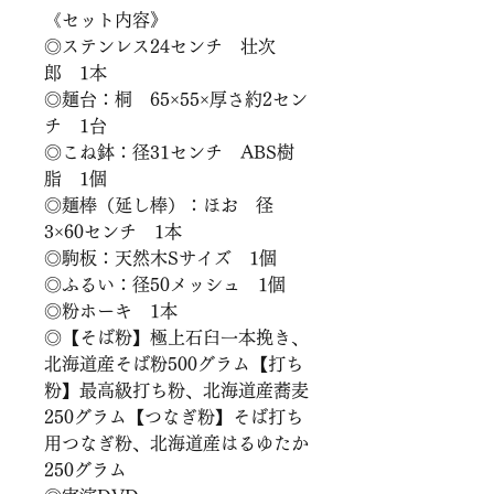
《セット内容》
◎ステンレス24センチ　壮次
郎　1本
◎麺台：桐　65×55×厚さ約2セン
チ　1台
◎こね鉢：径31センチ　ABS樹
脂　1個
◎麺棒（延し棒）：ほお　径
3×60センチ　1本
◎駒板：天然木Sサイズ　1個
◎ふるい：径50メッシュ　1個
◎粉ホーキ　1本
◎【そば粉】極上石臼一本挽き、
北海道産そば粉500グラム【打ち
粉】最高級打ち粉、北海道産蕎麦
250グラム【つなぎ粉】そば打ち
用つなぎ粉、北海道産はるゆたか
250グラム