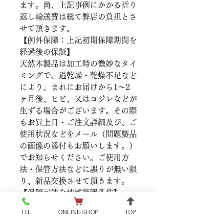
ます。尚、上記事例にかかる折り
返し輸送費は総て弊店の負担とさ
せて頂きます。
【例外保障：上記初期保障期間を
経過後の保証】
天然木製品は加工時の微妙なタイ
ミングで、過乾燥・乾燥不足など
により、まれにお届けから1～2
ヶ月後、ヒビ、又はヨジレなどが
生ずる場合がございます。その際
もお買上日・ご注文詳細及び、ご
使用状況などをメール（問題製品
の画像の添付もお願いします。）
でお知らせください。ご使用方
法・保管方法などに誤りが無い限
り、新品交換させて頂きます。
【保障可能な地域範囲条件】
・上記保障は、お買い上げ商品が
TEL
ONLINE-SHOP
TOP
日本国内に存在している場合のみ