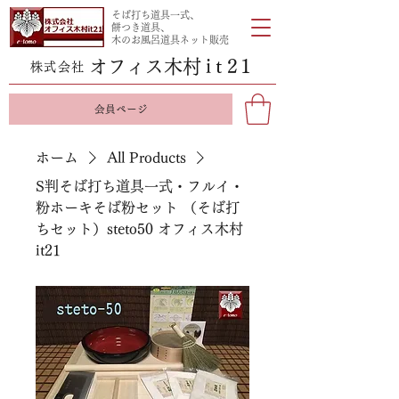
そば打ち道具一式、
餅つき道具、
木のお風呂道具ネット販売
オフィス木
村it
21
株式会社
会員ページ
ホーム
All Products
S判そば打ち道具一式・フルイ・
粉ホーキそば粉セット （そば打
ちセット）steto50 オフィス木村
it21