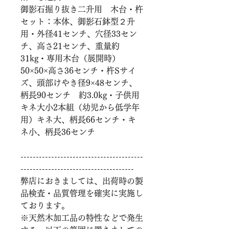
御影石掘り抜き二升用　木台・杵
セット：本体、御影石鉢型２升
用・外径41センチ、穴径33セン
チ、高さ21センチ、重量約
31kg・専用木台（展開時）
50×50×高さ36センチ・杵Sサイ
ズ、頭部けやき径9×48センチ、
柄長90センチ　約3.0kg・子供用
キネ大小2本組（幼児から低学年
用）キネ大、柄長66センチ・キ
ネ小、柄長36センチ
----------------------------------------
-------------------------------------
弊店におきましては、出荷時の製
品検査・品質管理を確実に実施し
ております。
※天然木加工品の特性などで発生