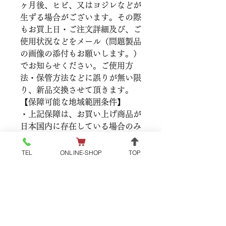
ヶ月後、ヒビ、又はヨジレなどが
生ずる場合がございます。その際
もお買上日・ご注文詳細及び、ご
使用状況などをメール（問題製品
の画像の添付もお願いします。）
でお知らせください。ご使用方
法・保管方法などに誤りが無い限
り、新品交換させて頂きます。
【保障可能な地域範囲条件】
・上記保障は、お買い上げ商品が
日本国内に存在している場合のみ
に適応されます。
・当店製品は、日本国外へ移動さ
TEL
ONLINE-SHOP
TOP
れた時点から上記保障の対象外で
す。ご了承の程お願いします。
インボイス登録事業者番号：
T6110001029014