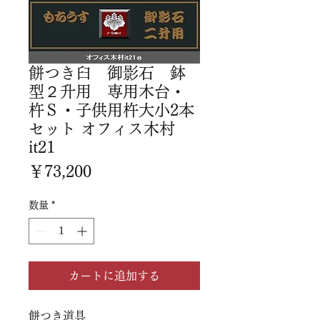
餅つき臼 御影石 鉢
型２升用 専用木台・
杵Ｓ・子供用杵大小2本
セット オフィス木村
it21
価
￥73,200
格
数量
*
カートに追加する
餅つき道具