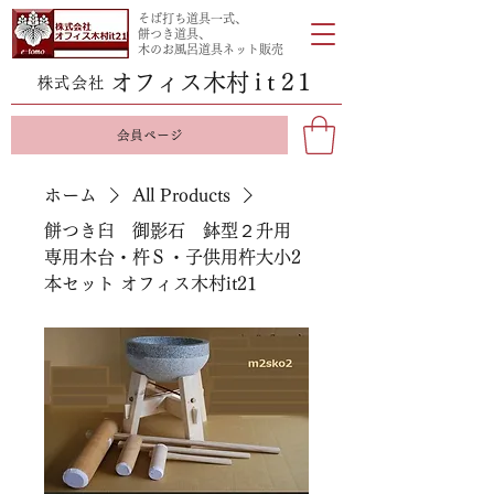
そば打ち道具一式、
餅つき道具、
木のお風呂道具ネット販売
オフィス木
村it
21
株式会社
会員ページ
ホーム
All Products
餅つき臼 御影石 鉢型２升用
専用木台・杵Ｓ・子供用杵大小2
本セット オフィス木村it21